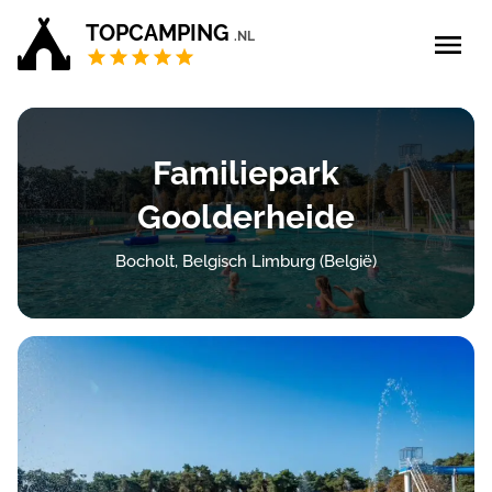
TOPCAMPING
.NL
Blog
Familiepark
5 sterren campings
Goolderheide
4 sterren campings
Bocholt, Belgisch Limburg (België)
Campings Privé sanitair
Zoek & boek
Bedrijf aanmelden