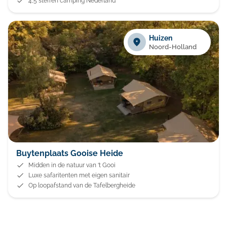
4,5 sterren camping Nederland
Huizen
Noord-Holland
Buytenplaats Gooise Heide
Midden in de natuur van ‘t Gooi
Luxe safaritenten met eigen sanitair
Op loopafstand van de Tafelbergheide