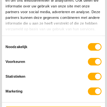
en om ons websiteverkeer te analyseren. Ook delen we
informatie over uw gebruik van onze site met onze
partners voor social media, adverteren en analyse. Deze
partners kunnen deze gegevens combineren met andere
informatie die u aan ze heeft verstrekt of die ze hebben
Krk Premium Camping Resort
verzameld op basis van uw gebruik van hun services.
Meerdere zwembaden
Direct aan zee
Comfortabele safaritenten
Toestemmingsselectie
Noodzakelijk
Rheeze
Voorkeuren
Overijssel
Statistieken
Marketing