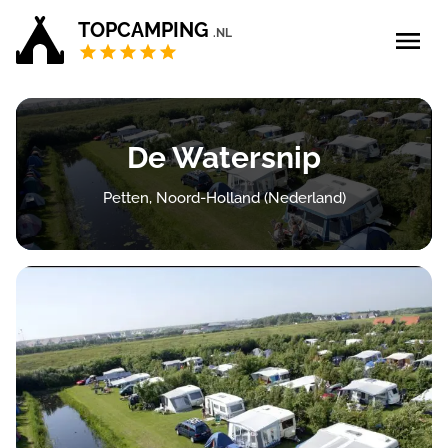
TOPCAMPING
.NL
Blog
De Watersnip
5 sterren campings
Petten, Noord-Holland (Nederland)
4 sterren campings
Campings Privé sanitair
Zoek & boek
Bedrijf aanmelden