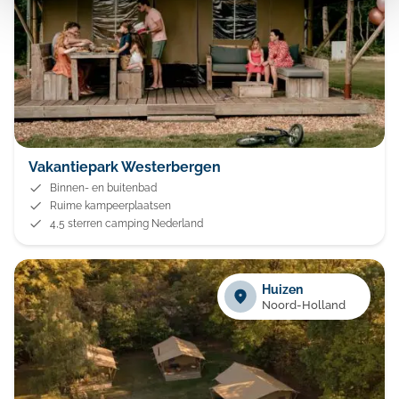
Vakantiepark Westerbergen
Binnen- en buitenbad
Ruime kampeerplaatsen
4,5 sterren camping Nederland
Huizen
Noord-Holland