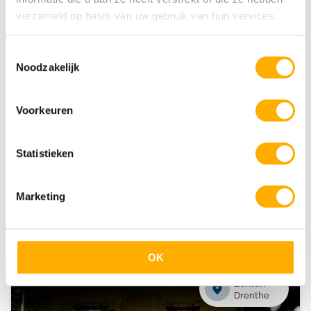
verzameld op basis van uw gebruik van hun services.
Rheeze
Overijssel
Toestemmingsselectie
Noodzakelijk
Voorkeuren
Statistieken
Kampeerdorp De Zandstuve
Marketing
Kindvriendelijke camping
Subtropisch zwemparadijs
30+ speeltuinen
OK
Echten
Drenthe