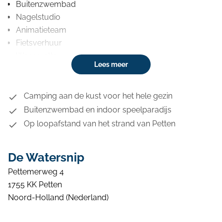
Buitenzwembad
Nagelstudio
Animatieteam
Fietsverhuur
Wasserette
Lees meer
Massagesalon
Surfkamp en groepsuitjes
Restaurant en snackbar
Camping aan de kust voor het hele gezin
Supermarkt
Buitenzwembad en indoor speelparadijs
Surf- en kiteschool
Op loopafstand van het strand van Petten
Speeltuinen
De Watersnip
Pettemerweg 4
1755 KK Petten
Noord-Holland (Nederland)