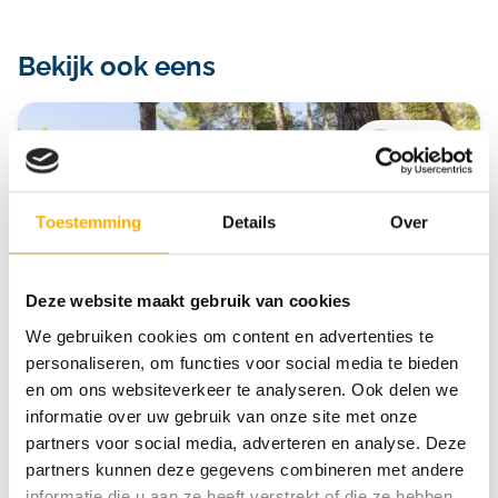
Bekijk ook eens
Krk
Krk
Toestemming
Details
Over
Deze website maakt gebruik van cookies
We gebruiken cookies om content en advertenties te
personaliseren, om functies voor social media te bieden
en om ons websiteverkeer te analyseren. Ook delen we
Krk Premium Camping Resort
informatie over uw gebruik van onze site met onze
Meerdere zwembaden
partners voor social media, adverteren en analyse. Deze
Direct aan zee
Comfortabele safaritenten
partners kunnen deze gegevens combineren met andere
informatie die u aan ze heeft verstrekt of die ze hebben