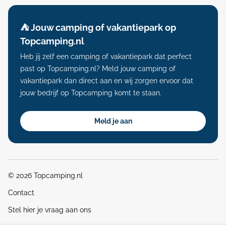
⛺️ Jouw camping of vakantiepark op
Topcamping.nl
Heb jij zelf een camping of vakantiepark dat perfect
past op Topcamping.nl? Meld jouw camping of
vakantiepark dan direct aan en wij zorgen ervoor dat
jouw bedrijf op Topcamping komt te staan.
Meld je aan
© 2026 Topcamping.nl
Contact
Stel hier je vraag aan ons