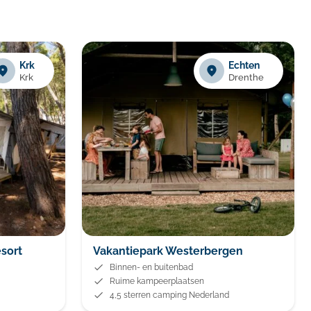
Krk
Echten
Krk
Drenthe
sort
Vakantiepark Westerbergen
Binnen- en buitenbad
Ruime kampeerplaatsen
4,5 sterren camping Nederland