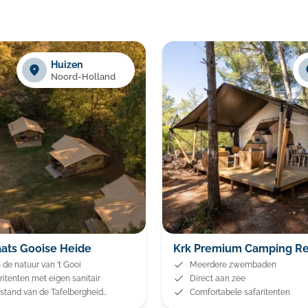
Huizen
Noord-Holland
ats Gooise Heide
Krk Premium Camping Re
 de natuur van ‘t Gooi
Meerdere zwembaden
ritenten met eigen sanitair
Direct aan zee
stand van de Tafelbergheide
Comfortabele safaritenten