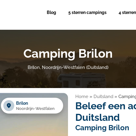
Blog
5 sterren campings
4 sterre
Camping Brilon
Brilon, Noordrijn-Westfalen (Duitsland)
Home
»
Duitsland
»
Camping
Beleef een ac
Brilon
Noordrijn-Westfalen
Duitsland
Camping Brilon