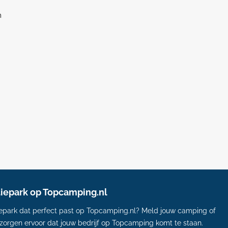
m
tiepark op Topcamping.nl
tiepark dat perfect past op Topcamping.nl? Meld jouw camping of
 zorgen ervoor dat jouw bedrijf op Topcamping komt te staan.