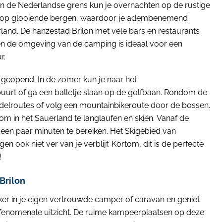
van de Nederlandse grens kun je overnachten op de rustige
jft op glooiende bergen, waardoor je adembenemend
rland. De hanzestad Brilon met vele bars en restaurants
en de omgeving van de camping is ideaal voor een
r.
r geopend. In de zomer kun je naar het
urt of ga een balletje slaan op de golfbaan. Rondom de
delroutes of volg een mountainbikeroute door de bossen.
k om in het Sauerland te langlaufen en skiën. Vanaf de
in een paar minuten te bereiken. Het Skigebied van
en ook niet ver van je verblijf. Kortom, dit is de perfecte
!
Brilon
er in je eigen vertrouwde camper of caravan en geniet
 fenomenale uitzicht. De ruime kampeerplaatsen op deze