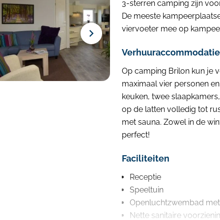
3-sterren camping zijn voo
De meeste kampeerplaatsen
viervoeter mee op kampeer
Verhuuraccommodaties 
Op camping Brilon kun je ve
maximaal vier personen en
keuken, twee slaapkamers, 
op de latten volledig tot 
met sauna. Zowel in de win
perfect!
Faciliteiten
Receptie
Speeltuin
Openluchtzwembad met l
Nette sanitaire voorzieni