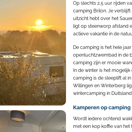
Op slechts 2,5 uur rijden 
camping Brilon. Je verbli
uitzicht hebt over het Saue
ligt op steenworp afstand 
actieve vakantie in de natuu
De camping is het hele jaa
openluchtzwembad in de bu
camping zijn er mooie wan
In de winter is het mogelij
camping is de sleeplift al 
Willingen en Winterberg ligg
wintercamping in Duitsland
Kamperen op camping 
Wordt iedere ochtend wakk
met een kop koffie van het