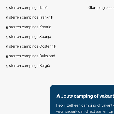
5 sterren campings Italië
Glampings.co
5 sterren campings Frankrijk
5 sterren campings Kroatië
5 sterren campings Spanje
5 sterren campings Oostenrijk
5 sterren campings Duitsland
5 sterren campings België
⛺️ Jouw camping of vakan
Heb jij zelf een camping of vakan
vakantiepark dan direct aan en wij