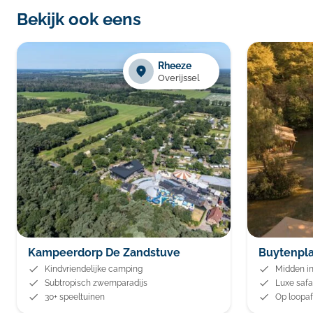
Bekijk ook eens
Rheeze
Overijssel
Kampeerdorp De Zandstuve
Buytenpla
Kindvriendelijke camping
Midden in
Subtropisch zwemparadijs
Luxe safa
30+ speeltuinen
Op loopaf