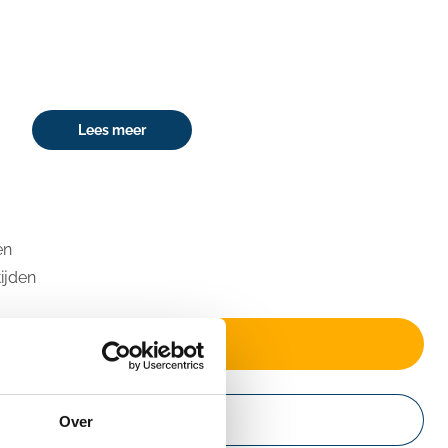
Lees meer
en
tijden
Prijs & beschikbaarheid
Website
Over