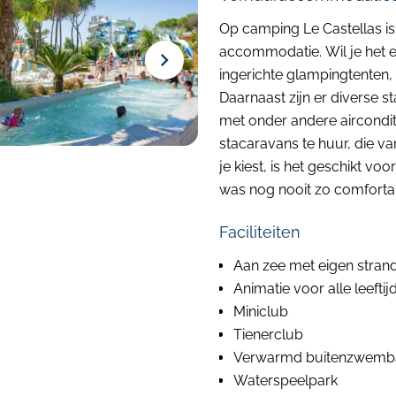
Op camping Le Castellas i
accommodatie. Wil je het 
ingerichte glampingtenten,
Daarnaast zijn er diverse s
met onder andere airconditi
stacaravans te huur, die va
je kiest, is het geschikt vo
was nog nooit zo comforta
Faciliteiten
Aan zee met eigen stran
Animatie voor alle leeftij
Miniclub
Tienerclub
Verwarmd buitenzwemba
Waterspeelpark