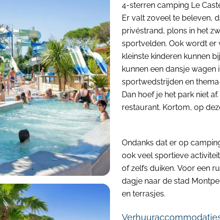
4-sterren camping Le Cast
Er valt zoveel te beleven, 
privéstrand, plons in het 
sportvelden. Ook wordt er 
kleinste kinderen kunnen b
kunnen een dansje wagen i
sportwedstrijden en thema-
Dan hoef je het park niet af
restaurant. Kortom, op deze
Ondanks dat er op camping 
ook veel sportieve activite
of zelfs duiken. Voor een r
dagje naar de stad Montpell
en terrasjes.
Verhuuraccommodaties 