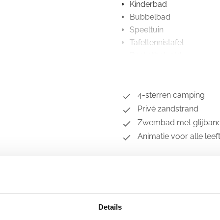
Kinderbad
Bubbelbad
Speeltuin
Tafeltennistafel
Basketbalveld
Beachvolleybal
Voetbalveld
Multisportterrein
4-sterren camping
Tennisbaan
Privé zandstrand
Jeu de boules
Zwembad met glijban
Discotheek
Animatie voor alle leef
Wellnessfaciliteiten
Mini-supermarkt
Afhaalmogelijkheden
IJssalon
Crêperie
Details
Restaurant