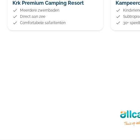
Krk Premium Camping Resort
Kampeerd
Meerdere zwembaden
Kindvrien
Direct aan zee
Subtropi
Comfortabele safaritenten
30+ speel