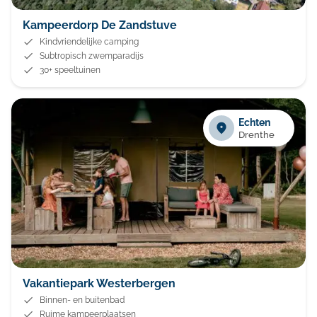
Kampeerdorp De Zandstuve
Kindvriendelijke camping
Subtropisch zwemparadijs
30+ speeltuinen
Echten
Drenthe
Vakantiepark Westerbergen
Binnen- en buitenbad
Ruime kampeerplaatsen