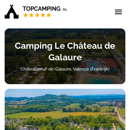
TOPCAMPING
.NL
Blog
Camping Le Château de
5 sterren campings
Galaure
4 sterren campings
Châteauneuf-de-Galaure, Valence (Frankrijk)
Campings Privé sanitair
Zoek & boek
Bedrijf aanmelden