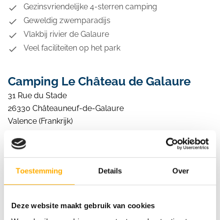
Restaurant
Gezinsvriendelijke 4-sterren camping
Snackbar
Geweldig zwemparadijs
Supermarkt
Vlakbij rivier de Galaure
Wasserette
Veel faciliteiten op het park
Wifi (tegen betaling)
Camping Le Château de Galaure
31 Rue du Stade
26330 Châteauneuf-de-Galaure
Valence (Frankrijk)
Toestemming
Details
Over
Bekijk ook eens
Deze website maakt gebruik van cookies
Krk
Krk