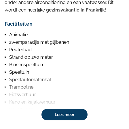
onder andere airconditioning en een vaatwasser. Dit
wordt een heerlijke
gezinsvakantie in Frankrijk
!
Faciliteiten
Animatie
zwemparadijs met glijbanen
Peuterbad
Strand op 250 meter
Binnenspeeltuin
Speeltuin
Speelautomatenhal
Trampoline
Fietsverhuur
Kano en kajakverhuur
Paardrijden
Lees meer
Boogschieten
Sporttoernooien