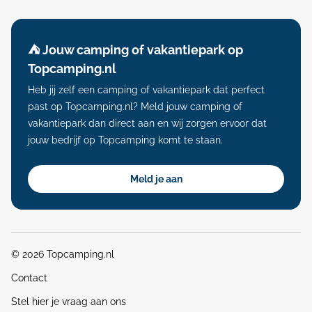
⛺️ Jouw camping of vakantiepark op
Topcamping.nl
Heb jij zelf een camping of vakantiepark dat perfect
past op Topcamping.nl? Meld jouw camping of
vakantiepark dan direct aan en wij zorgen ervoor dat
jouw bedrijf op Topcamping komt te staan.
Meld je aan
© 2026 Topcamping.nl
Contact
Stel hier je vraag aan ons