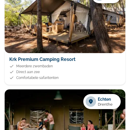
Krk Premium Camping Resort
Meerdere zwembaden
Direct aan zee
Comfortabele safaritenten
Echten
Drenthe