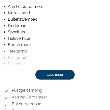
Aan het Gardameer
Kiezelstrand
Buitenzwembad
Kinderbad
Speeltuin
Fietsverhuur
Bootverhuur
Tafeltennis
Restaurant
Snackbar
Pizzeria
Lees meer
Bar
Wasserette
Wifi (betaald)
Rustige camping
Aan het Gardameer
Buitenzwembad