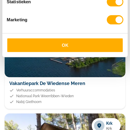
Statistieken
Wanneperveen
Marketing
Overijssel
OK
Vakantiepark De Wiedense Meren
Verhuuraccommodaties
Nationaal Park Weerribben-Wieden
Nabij Giethoorn
Krk
Krk