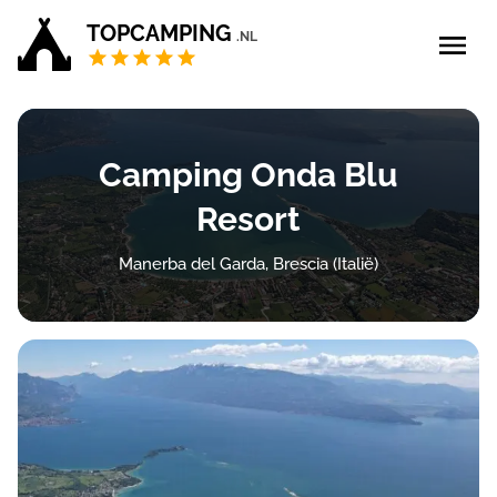
TOPCAMPING
.NL
Blog
Camping Onda Blu
5 sterren campings
Resort
4 sterren campings
Manerba del Garda, Brescia (Italië)
Campings Privé sanitair
Zoek & boek
Bedrijf aanmelden