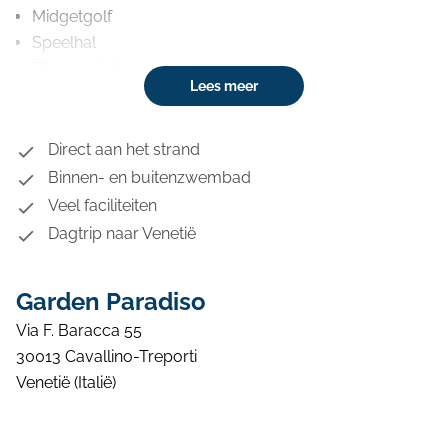
Midgetgolf
Speelhal
Fitnessruimte
Lees meer
Watersporten
Fietsverhuur
Snackbar
Direct aan het strand
IJssalon
Binnen- en buitenzwembad
Restaurant
Veel faciliteiten
Broodjesservice
Dagtrip naar Venetië
Supermarkt
Beachbar
Garden Paradiso
Wasserette
Wifi
Via F. Baracca 55
30013 Cavallino-Treporti
Venetië (Italië)