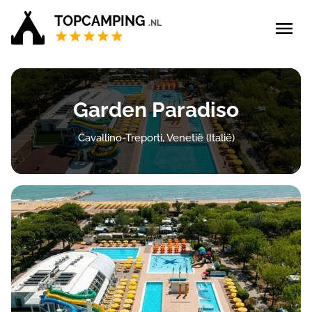
TOPCAMPING
.NL
Blog
Garden Paradiso
5 sterren campings
Cavallino-Treporti, Venetië (Italië)
4 sterren campings
Campings Privé sanitair
Zoek & boek
Bedrijf aanmelden