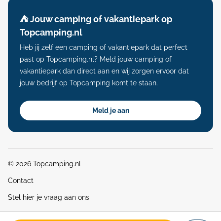
⛺️ Jouw camping of vakantiepark op
Topcamping.nl
Heb jij zelf een camping of vakantiepark dat perfect
past op Topcamping.nl? Meld jouw camping of
vakantiepark dan direct aan en wij zorgen ervoor dat
jouw bedrijf op Topcamping komt te staan.
Meld je aan
© 2026 Topcamping.nl
Contact
Stel hier je vraag aan ons
Algemene voorwaarden