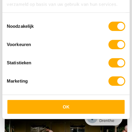
verzameld op basis van uw gebruik van hun services.
Rheeze
Overijssel
Toestemmingsselectie
Noodzakelijk
Voorkeuren
Statistieken
Kampeerdorp De Zandstuve
Marketing
Kindvriendelijke camping
Subtropisch zwemparadijs
30+ speeltuinen
OK
Echten
Drenthe