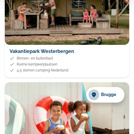
Vakantiepark Westerbergen
Binnen- en buitenbad
Ruime kampeerplaatsen
4,5 sterren camping Nederland
Brugge