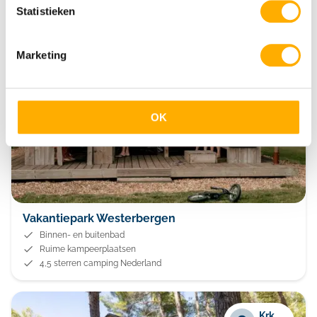
30+ speeltuinen
Statistieken
Marketing
Echten
Drenthe
OK
Vakantiepark Westerbergen
Binnen- en buitenbad
Ruime kampeerplaatsen
4,5 sterren camping Nederland
Krk