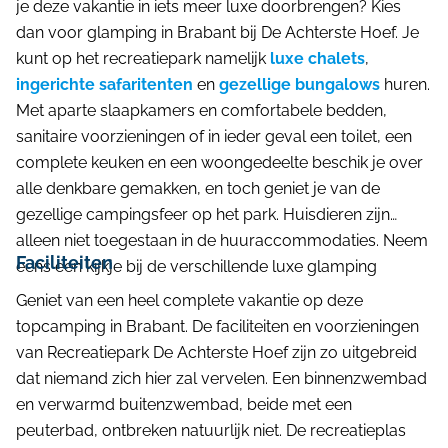
je deze vakantie in iets meer luxe doorbrengen? Kies
dan voor glamping in Brabant bij De Achterste Hoef. Je
kunt op het recreatiepark namelijk
luxe chalets
,
ingerichte safaritenten
en
gezellige bungalows
huren.
Met aparte slaapkamers en comfortabele bedden,
sanitaire voorzieningen of in ieder geval een toilet, een
complete keuken en een woongedeelte beschik je over
alle denkbare gemakken, en toch geniet je van de
gezellige campingsfeer op het park. Huisdieren zijn
alleen niet toegestaan in de huuraccommodaties. Neem
Faciliteiten
eens een kijkje bij de verschillende luxe glamping
Geniet van een heel complete vakantie op deze
topcamping in Brabant. De faciliteiten en voorzieningen
van Recreatiepark De Achterste Hoef zijn zo uitgebreid
dat niemand zich hier zal vervelen. Een binnenzwembad
en verwarmd buitenzwembad, beide met een
peuterbad, ontbreken natuurlijk niet. De recreatieplas