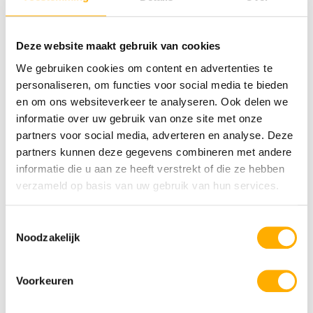
Deze website maakt gebruik van cookies
Bekijk ook eens
We gebruiken cookies om content en advertenties te
personaliseren, om functies voor social media te bieden
en om ons websiteverkeer te analyseren. Ook delen we
Rheeze
informatie over uw gebruik van onze site met onze
Overijssel
partners voor social media, adverteren en analyse. Deze
partners kunnen deze gegevens combineren met andere
informatie die u aan ze heeft verstrekt of die ze hebben
verzameld op basis van uw gebruik van hun services.
Toestemmingsselectie
Noodzakelijk
Kampeerdorp De Zandstuve
Voorkeuren
Kindvriendelijke camping
Subtropisch zwemparadijs