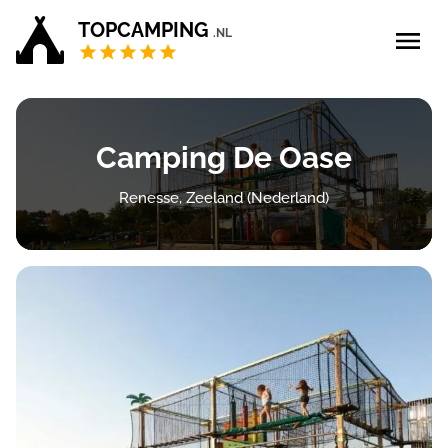
TOPCAMPING
.NL
Blog
Camping De Oase
5 sterren campings
Renesse, Zeeland (Nederland)
4 sterren campings
Campings Privé sanitair
Zoek & boek
Bedrijf aanmelden