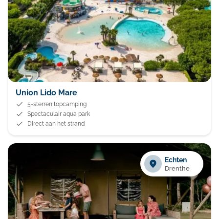
Union Lido Mare
5-sterren topcamping
Spectaculair aqua park
Direct aan het strand
Echten
Drenthe