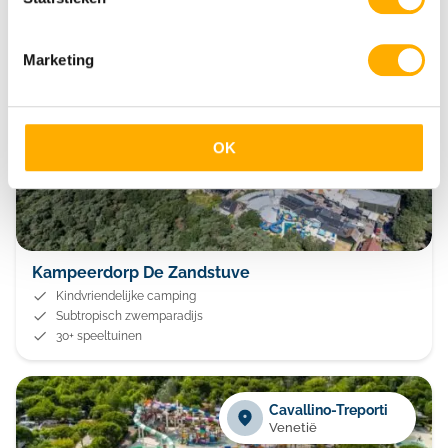
Rheeze
Marketing
Overijssel
OK
Kampeerdorp De Zandstuve
Kindvriendelijke camping
Subtropisch zwemparadijs
30+ speeltuinen
Cavallino-Treporti
Venetië