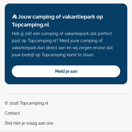
⛺️ Jouw camping of vakantiepark op
Topcamping.nl
Heb jij zelf een camping of vakantiepark dat perfect
past op Topcamping.nl? Meld jouw camping of
vakantiepark dan direct aan en wij zorgen ervoor dat
jouw bedrijf op Topcamping komt te staan.
Meld je aan
© 2026 Topcamping.nl
Contact
Stel hier je vraag aan ons