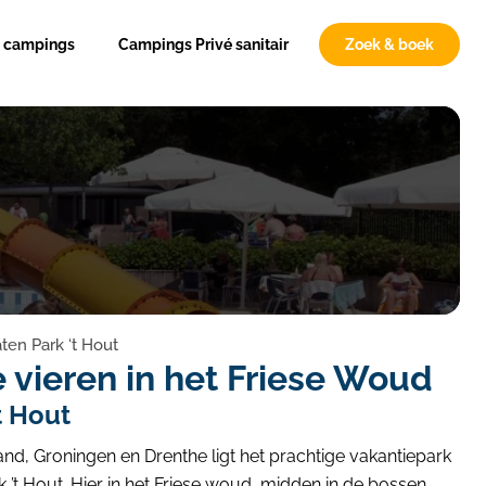
n campings
Campings Privé sanitair
Zoek & boek
ten Park ‘t Hout
 vieren in het Friese Woud
t Hout
and, Groningen en Drenthe ligt het prachtige vakantiepark
’t Hout. Hier in het Friese woud, midden in de bossen,