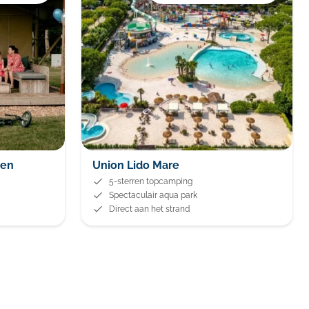
gen
Union Lido Mare
5-sterren topcamping
Spectaculair aqua park
Direct aan het strand