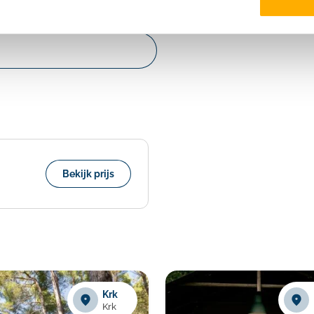
Bekijk prijs
Krk
Krk