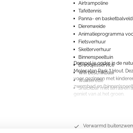
Airtrampoline
Tafeltennis
Panna- en basketbalveld
Dierenweide
Animatieprogramma voor
Fietsverhuur
Skelterverhuur
Binnenspeeltuin
Dompel je onder in de natu
Broodjesservice
Molecaten Park ’t Hout. Dez
Wifi beschikbaar
voor gezinnen met kinderen
Wasserette
zwembad en (binnen)speel
Snackbar met terras en a
geniet van al het groen.
Verwarmd buitenzwe