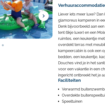
Verhuuraccommodaties 
Liever iets meer luxe? Dan k
glamoreus kamperen in ee
Denk bijvoorbeeld aan een g
tent (tikje luxer) en een Mo
ruimtes, een keukentje met
overdekt terras met meubil
kampeercabin is ook een op
bedden, een keukentje, kach
Douches vind je in het san
voor een vakantie in een c
ingericht ontbreekt het je aa
Faciliteiten
Verwarmd buitenzwemba
Overdekte buitenspeeltu
Speeltuinen