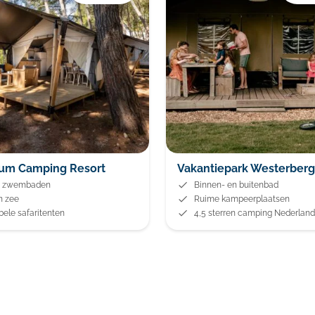
ium Camping Resort
Vakantiepark Westerber
e zwembaden
Binnen- en buitenbad
n zee
Ruime kampeerplaatsen
ele safaritenten
4,5 sterren camping Nederland