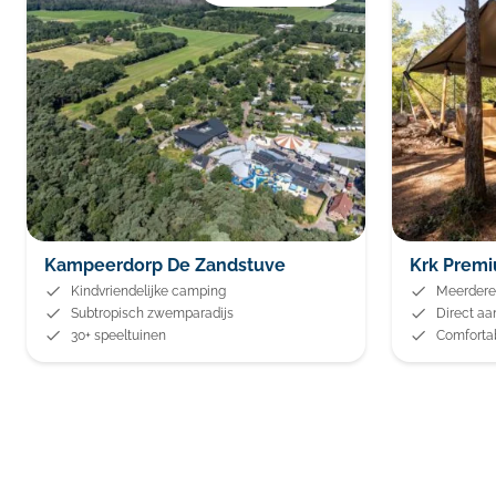
Kampeerdorp De Zandstuve
Krk Prem
Kindvriendelijke camping
Meerder
Subtropisch zwemparadijs
Direct aa
30+ speeltuinen
Comfortab