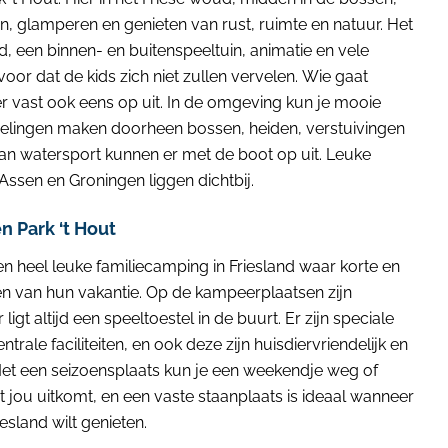
 glamperen en genieten van rust, ruimte en natuur. Het
een binnen- en buitenspeeltuin, animatie en vele
or dat de kids zich niet zullen vervelen. Wie gaat
er vast ook eens op uit. In de omgeving kun je mooie
delingen maken doorheen bossen, heiden, verstuivingen
van watersport kunnen er met de boot op uit. Leuke
ssen en Groningen liggen dichtbij.
 Park ‘t Hout
en heel leuke familiecamping in Friesland waar korte en
n van hun vakantie. Op de kampeerplaatsen zijn
ligt altijd een speeltoestel in de buurt. Er zijn speciale
rale faciliteiten, en ook deze zijn huisdiervriendelijk en
Met een seizoensplaats kun je een weekendje weg of
 jou uitkomt, en een vaste staanplaats is ideaal wanneer
iesland wilt genieten.