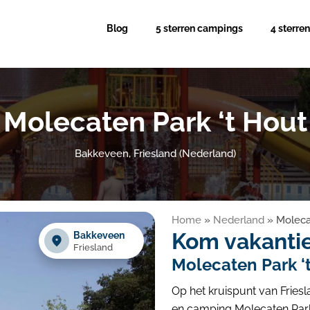
Blog
5 sterren campings
4 sterre
Molecaten Park ‘t Hout
Bakkeveen, Friesland (Nederland)
Home
»
Nederland
»
Moleca
Kom vakantie
Bakkeveen
Friesland
Molecaten Park ‘
Op het kruispunt van Friesl
en camping Molecaten Park 