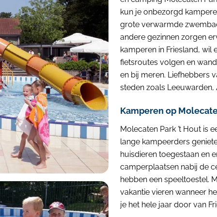
kun je onbezorgd kamperen,
grote verwarmde zwembad, 
andere gezinnen zorgen ervo
kamperen in Friesland, wil 
fietsroutes volgen en wan
en bij meren. Liefhebbers 
steden zoals Leeuwarden, A
Kamperen op Molecaten
Molecaten Park ’t Hout is e
lange kampeerders geniete
huisdieren toegestaan en er 
camperplaatsen nabij de cent
hebben een speeltoestel. 
vakantie vieren wanneer het
je het hele jaar door van Fr