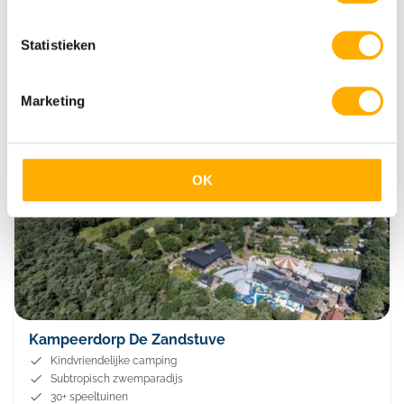
Krk Premium Camping Resort
Meerdere zwembaden
Statistieken
Direct aan zee
Comfortabele safaritenten
Marketing
Rheeze
Overijssel
OK
Kampeerdorp De Zandstuve
Kindvriendelijke camping
Subtropisch zwemparadijs
30+ speeltuinen