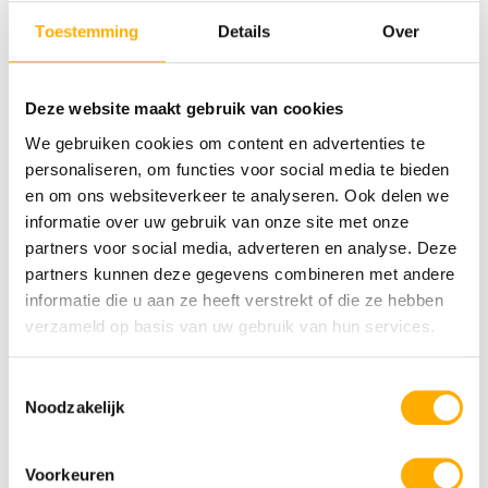
Gustocamp
Toestemming
Details
Over
Bekijk prijs
Deze website maakt gebruik van cookies
We gebruiken cookies om content en advertenties te
personaliseren, om functies voor social media te bieden
Bekijk ook eens
en om ons websiteverkeer te analyseren. Ook delen we
informatie over uw gebruik van onze site met onze
partners voor social media, adverteren en analyse. Deze
Krk
Krk
partners kunnen deze gegevens combineren met andere
informatie die u aan ze heeft verstrekt of die ze hebben
verzameld op basis van uw gebruik van hun services.
Toestemmingsselectie
Noodzakelijk
Voorkeuren