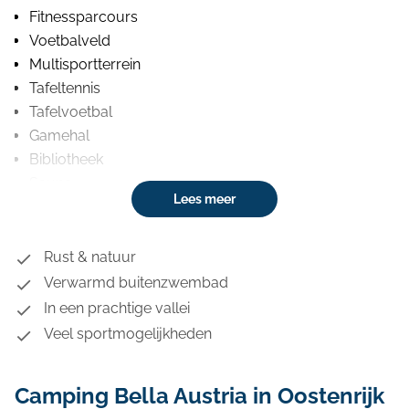
Fitnessparcours
Voetbalveld
Multisportterrein
Tafeltennis
Tafelvoetbal
Gamehal
Bibliotheek
Sauna
Lees meer
Bar
Restaurant
Afhaalmaaltijden
Rust & natuur
Mini supermarkt (met vers brood)
Verwarmd buitenzwembad
In een prachtige vallei
Veel sportmogelijkheden
Camping Bella Austria in Oostenrijk