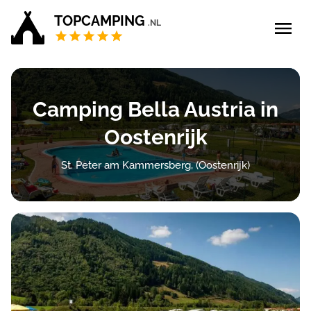
TOPCAMPING
.NL
Blog
Camping Bella Austria in
5 sterren campings
Oostenrijk
4 sterren campings
St. Peter am Kammersberg, (Oostenrijk)
Campings Privé sanitair
Zoek & boek
Bedrijf aanmelden