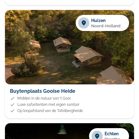
Huizen
Noord-Holland
Buytenplaats Gooise Heide
Midden in de natuur van ‘t Gooi
Luxe safaritenten met eigen sanitair
Op loopafstand van de Tafelbergheide
Echten