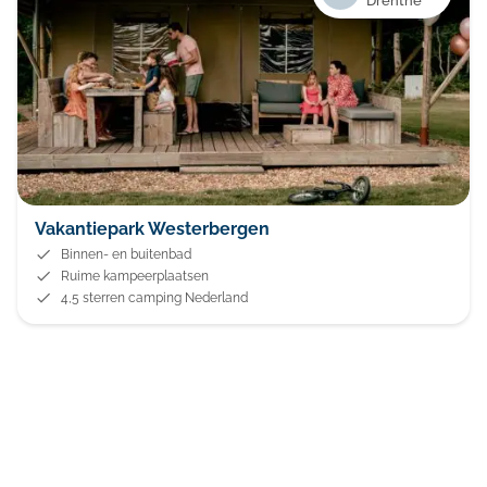
Drenthe
Vakantiepark Westerbergen
Binnen- en buitenbad
Ruime kampeerplaatsen
4,5 sterren camping Nederland