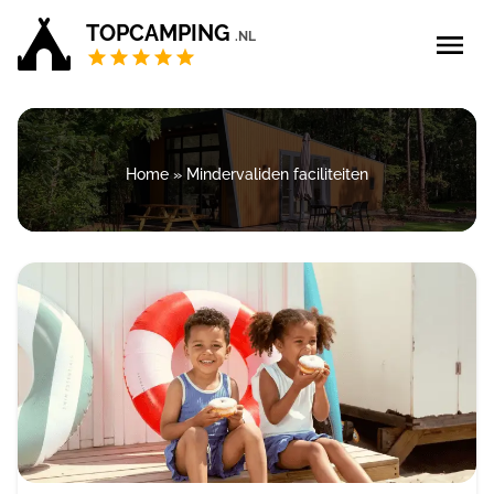
TOPCAMPING
.NL
Blog
Home
»
Mindervaliden faciliteiten
5 sterren campings
4 sterren campings
Campings Privé sanitair
Zoek & boek
Bedrijf aanmelden