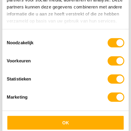
partners kunnen deze gegevens combineren met andere
informatie die u aan ze heeft verstrekt of die ze hebben
verzameld op basis van uw gebruik van hun services.
Toestemmingsselectie
Noodzakelijk
24 apr 2023
Camping Wedderbergen
Voorkeuren
Statistieken
Marketing
OK