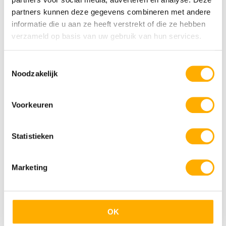
partners kunnen deze gegevens combineren met andere
informatie die u aan ze heeft verstrekt of die ze hebben
verzameld op basis van uw gebruik van hun services.
Toestemmingsselectie
Noodzakelijk
09 dec 2025
Papillon Country Resort
Voorkeuren
Statistieken
Marketing
OK