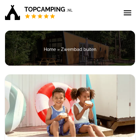
TOPCAMPING
.NL
Blog
Home
»
Zwembad buiten
5 sterren campings
4 sterren campings
Campings Privé sanitair
Zoek & boek
Bedrijf aanmelden