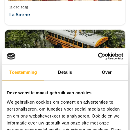
12 dec 2025
La Sirène
Toestemming
Details
Over
Deze website maakt gebruik van cookies
09 dec 2025
Chianti Glamping Resort
We gebruiken cookies om content en advertenties te
personaliseren, om functies voor social media te bieden
en om ons websiteverkeer te analyseren. Ook delen we
informatie over uw gebruik van onze site met onze
partners voor social media, adverteren en analyse. Deze