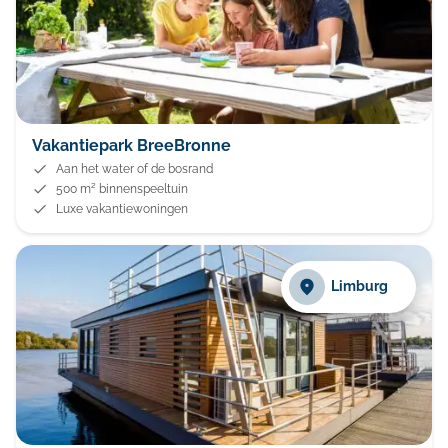
Vakantiepark BreeBronne
Aan het water of de bosrand
500 m² binnenspeeltuin
Luxe vakantiewoningen
Limburg