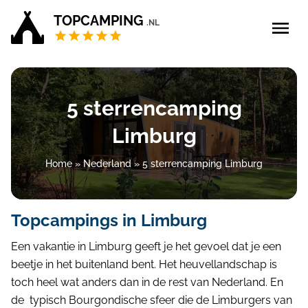
TOPCAMPING
.NL
Zoeken
Blog
5 sterrencamping
5 sterren campings
Regio
Limburg
Nederland
(5)
4 sterren campings
Limburg
(5)
Home
»
Nederland
»
5 sterrencamping Limburg
Campings Privé sanitair
Type verblijf
Topcampings in Limburg
Zoek & boek
Een vakantie in Limburg geeft je het gevoel dat je een
beetje in het buitenland bent. Het heuvellandschap is
Sorteer op
toch heel wat anders dan in de rest van Nederland. En
Bedrijf aanmelden
de typisch Bourgondische sfeer die de Limburgers van