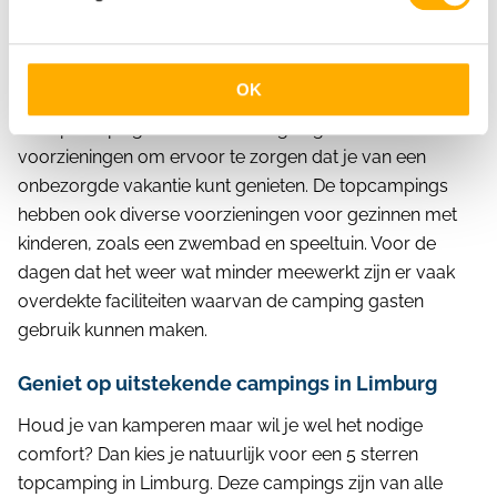
predicaat wat de campings met gepaste trots voeren.
De voorzieningen op deze campings zijn van
uitstekende kwaliteit. Er is voldoende sanitair dat ook
OK
uitstekend wordt schoongehouden. Daarnaast zijn er op
de topcampings in Zuid-Limburg uitgebreide
voorzieningen om ervoor te zorgen dat je van een
onbezorgde vakantie kunt genieten. De topcampings
hebben ook diverse voorzieningen voor gezinnen met
kinderen, zoals een zwembad en speeltuin. Voor de
dagen dat het weer wat minder meewerkt zijn er vaak
overdekte faciliteiten waarvan de camping gasten
gebruik kunnen maken.
Geniet op uitstekende campings in Limburg
Houd je van kamperen maar wil je wel het nodige
comfort? Dan kies je natuurlijk voor een 5 sterren
topcamping in Limburg. Deze campings zijn van alle