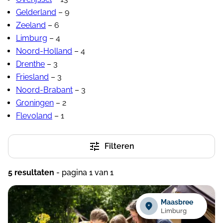
Gelderland
– 9
Watersport
(3)
Zeeland
– 6
Wellness op het park
(1)
Limburg
– 4
Wifi
(2)
Noord-Holland
– 4
Zandstrand
(2)
Drenthe
– 3
Friesland
– 3
Zwembad binnen
(5)
Noord-Brabant
– 3
Zwembad buiten
(4)
Groningen
– 2
Flevoland
– 1
Ligging
Filteren
Aanbieders
Ardoer
(1)
5 resultaten
- pagina 1 van 1
Individueel
(2)
Maasbree
Limburg