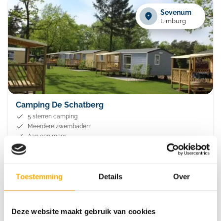
Sevenum
Limburg
Camping De Schatberg
5 sterren camping
Meerdere zwembaden
Aan een meer
Helden
Toestemming
Details
Over
Limburg
Deze website maakt gebruik van cookies