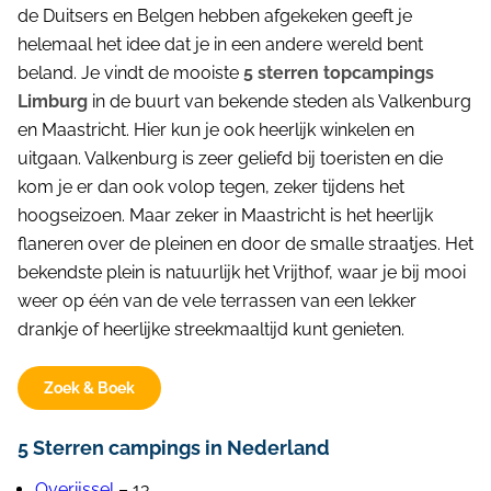
de Duitsers en Belgen hebben afgekeken geeft je
Blog
Aantal sterren
helemaal het idee dat je in een andere wereld bent
beland. Je vindt de mooiste
5 sterren topcampings
5 Sterren
(5)
Limburg
in de buurt van bekende steden als Valkenburg
en Maastricht. Hier kun je ook heerlijk winkelen en
Faciliteiten
uitgaan. Valkenburg is zeer geliefd bij toeristen en die
Aan het bos
(2)
kom je er dan ook volop tegen, zeker tijdens het
Aan het water
(3)
hoogseizoen. Maar zeker in Maastricht is het heerlijk
flaneren over de pleinen en door de smalle straatjes. Het
Animatieteam
(5)
bekendste plein is natuurlijk het Vrijthof, waar je bij mooi
Bootverhuur
(2)
weer op één van de vele terrassen van een lekker
Huisdieren toegestaan
(3)
drankje of heerlijke streekmaaltijd kunt genieten.
Sauna
(2)
Speeltuin
(5)
Zoek & Boek
Sportveld
(2)
5 Sterren campings in Nederland
Tennisbaan
(1)
Overijssel
– 13
Viswater
(1)