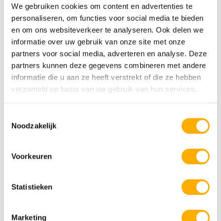
We gebruiken cookies om content en advertenties te
personaliseren, om functies voor social media te bieden
en om ons websiteverkeer te analyseren. Ook delen we
informatie over uw gebruik van onze site met onze
Camping de Heldense Bossen
partners voor social media, adverteren en analyse. Deze
Binnen- en buitenbad
Kindercamping
partners kunnen deze gegevens combineren met andere
Middenin het bos
informatie die u aan ze heeft verstrekt of die ze hebben
verzameld op basis van uw gebruik van hun services.
Toestemmingsselectie
Noodzakelijk
Goede 5 sterren campings in een prachtige
omgeving
Voorkeuren
De beste campings van Limburg zijn natuurlijk de
ANWB top campings. Deze campings voldoen aan
Statistieken
strenge eisen. Alleen als je op alle punten waarop de
camping wordt beoordeeld uitstekend scoort krijgt de
camping de titel topcamping. Dit is dan ook een
Marketing