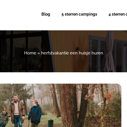
Blog
5 sterren campings
4 sterren
Home
»
herfstvakantie een huisje huren