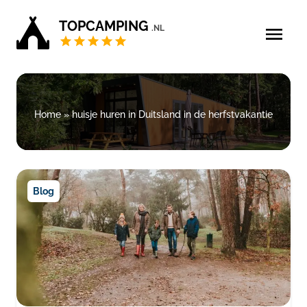
TOPCAMPING
.NL
Blog
5 sterren campings
Home
»
huisje huren in Duitsland in de herfstvakantie
4 sterren campings
Campings Privé sanitair
Blog
Zoek & boek
Bedrijf aanmelden