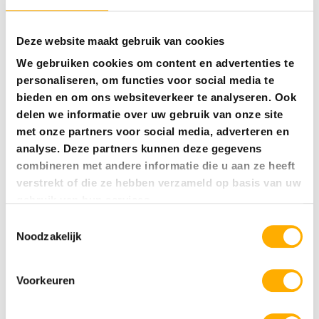
Deze website maakt gebruik van cookies
We gebruiken cookies om content en advertenties te
personaliseren, om functies voor social media te
bieden en om ons websiteverkeer te analyseren. Ook
delen we informatie over uw gebruik van onze site
5 sterren campings
met onze partners voor social media, adverteren en
analyse. Deze partners kunnen deze gegevens
5 sterren campings Nederland
combineren met andere informatie die u aan ze heeft
5 sterren campings Italië
verstrekt of die ze hebben verzameld op basis van uw
gebruik van hun services.
5 sterren campings Frankrijk
Toestemmingsselectie
5 sterren campings Kroatië
Noodzakelijk
5 sterren campings Spanje
Voorkeuren
5 sterren campings Oostenrijk
5 sterren campings Duitsland