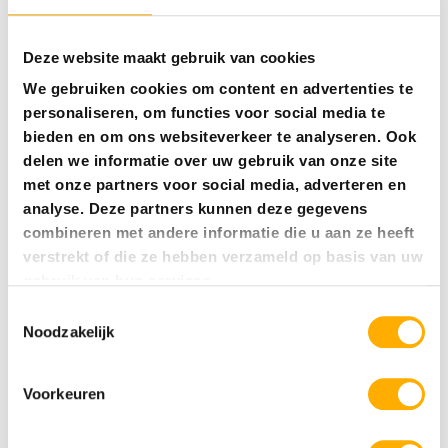
Deze website maakt gebruik van cookies
We gebruiken cookies om content en advertenties te
personaliseren, om functies voor social media te
bieden en om ons websiteverkeer te analyseren. Ook
delen we informatie over uw gebruik van onze site
5 sterren campings
met onze partners voor social media, adverteren en
analyse. Deze partners kunnen deze gegevens
5 sterren campings Nederland
combineren met andere informatie die u aan ze heeft
5 sterren campings Italië
verstrekt of die ze hebben verzameld op basis van uw
gebruik van hun services.
5 sterren campings Frankrijk
Toestemmingsselectie
5 sterren campings Kroatië
Noodzakelijk
5 sterren campings Spanje
Voorkeuren
5 sterren campings Oostenrijk
5 sterren campings Duitsland