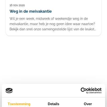
16 nov 2020
Blog
Weg in de meivakantie
Wil je een week, midweek of weekendje weg in de
meivakantie, maar heb je nog geen idee waar naartoe?
Bekijk dan snel onze samengestelde lijst van de leukste
campings in Nederland, België en Duitsland voor in de
meivakantie en doe inspiratie op voor een gezellige
vakantie in de meivakantie samen met het gezin, de
familie of met de vriendenkring.
Bekijk de 5 sterren camping aanbieders
Toestemming
Details
Over