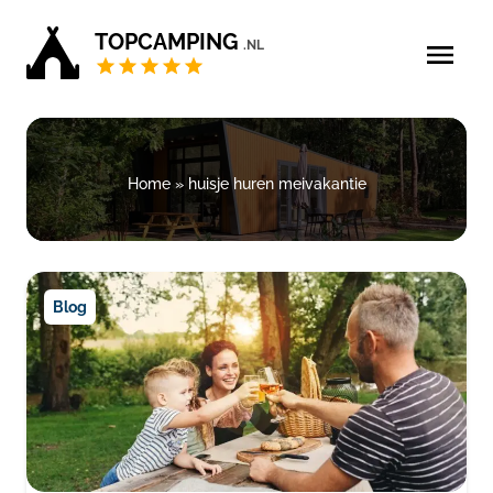
TOPCAMPING
.NL
Blog
5 sterren campings
Home
»
huisje huren meivakantie
4 sterren campings
Campings Privé sanitair
Blog
Zoek & boek
Bedrijf aanmelden