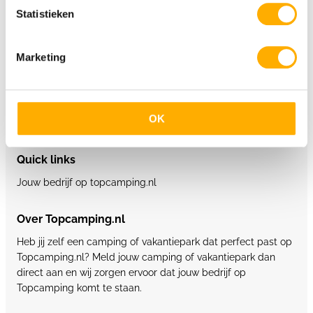
5 sterren campings Duitsland
Statistieken
5 sterren campings België
Marketing
Glamping
Supertrips.nl
OK
Glampings.com
Quick links
Jouw bedrijf op topcamping.nl
Over Topcamping.nl
Heb jij zelf een camping of vakantiepark dat perfect past op
Topcamping.nl? Meld jouw camping of vakantiepark dan
direct aan en wij zorgen ervoor dat jouw bedrijf op
Topcamping komt te staan.