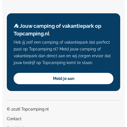
⛺️ Jouw camping of vakantiepark op
Topcamping.nl
Heb jij zelf een camping of vakantiepark dat perfect
past op Topcamping.nl? Meld jouw camping of
vakantiepark dan direct aan en wij zorgen ervoor dat
jouw bedrijf op Topcamping komt te staan.
Meld je aan
© 2026 Topcamping.nl
Contact