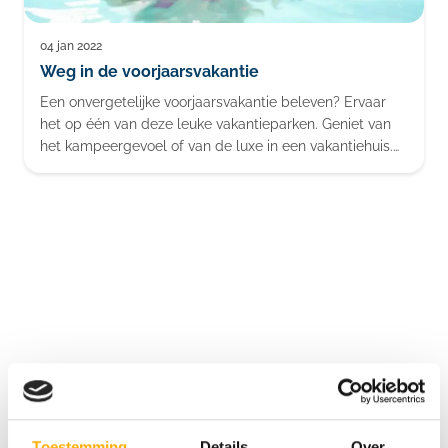
Blog
04 jan 2022
Weg in de voorjaarsvakantie
Een onvergetelijke voorjaarsvakantie beleven? Ervaar
het op één van deze leuke vakantieparken. Geniet van
het kampeergevoel of van de luxe in een vakantiehuis.
Maak gebruik van alle leuke indoor faciliteiten en beleef
een avontuurlijke voorjaarsvakantie. Ontdek het allemaal
in deze blog.
Bekijk de 5 sterren camping aanbieders
Toestemming
Details
Over