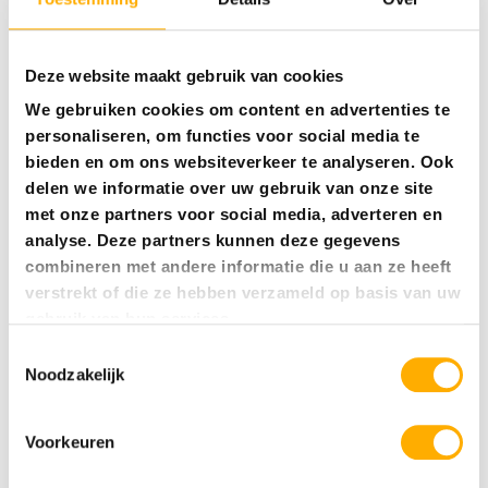
Deze website maakt gebruik van cookies
We gebruiken cookies om content en advertenties te
personaliseren, om functies voor social media te
bieden en om ons websiteverkeer te analyseren. Ook
delen we informatie over uw gebruik van onze site
met onze partners voor social media, adverteren en
5 sterren campings
analyse. Deze partners kunnen deze gegevens
5 sterren campings Nederland
combineren met andere informatie die u aan ze heeft
verstrekt of die ze hebben verzameld op basis van uw
5 sterren campings Italië
gebruik van hun services.
5 sterren campings Frankrijk
Toestemmingsselectie
Noodzakelijk
5 sterren campings Kroatië
5 sterren campings Spanje
Voorkeuren
5 sterren campings Oostenrijk