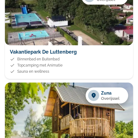
Vakantiepark De Luttenberg
Binnenbad en Buitenbad
Topcamping met Animatie
Sauna en wellness
Zuna
Overijssel