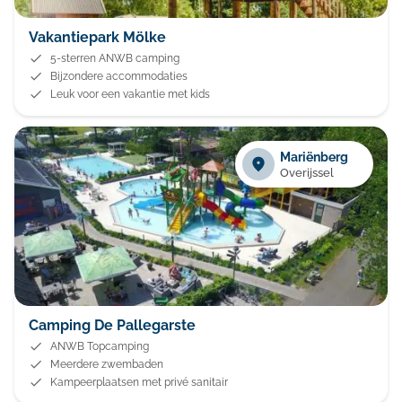
Vakantiepark Mölke
5-sterren ANWB camping
Bijzondere accommodaties
Leuk voor een vakantie met kids
Mariënberg
Overijssel
Camping De Pallegarste
ANWB Topcamping
Meerdere zwembaden
Kampeerplaatsen met privé sanitair