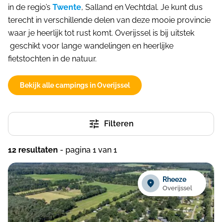
in de regio’s
Twente
, Salland en Vechtdal. Je kunt dus
Blog
Sorteer op
terecht in verschillende delen van deze mooie provincie
waar je heerlijk tot rust komt. Overijssel is bij uitstek
geschikt voor lange wandelingen en heerlijke
fietstochten in de natuur.
Aantal sterren
5 Sterren
(12)
Bekijk alle campings in Overijssel
Faciliteiten
Aan het bos
(8)
Filteren
Aan het water
(4)
12 resultaten
- pagina 1 van 1
Animatieteam
(12)
Bootverhuur
(2)
Rheeze
Huisdieren toegestaan
(10)
Overijssel
Mindervaliden faciliteiten
(7)
Sauna
(4)