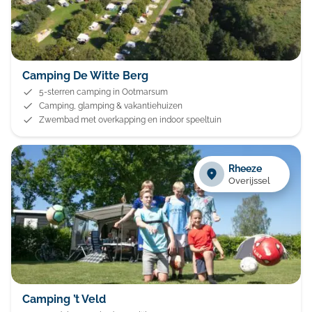
Camping De Witte Berg
5-sterren camping in Ootmarsum
Camping, glamping & vakantiehuizen
Zwembad met overkapping en indoor speeltuin
Rheeze
Overijssel
Camping ’t Veld