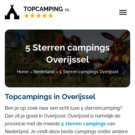
TOPCAMPING
.NL
Zoeken
Blog
5 Sterren campings
5 sterren campings
Regio
Overijssel
Nederland
(12)
4 sterren campings
Overijssel
(12)
Home
»
Nederland
»
5 Sterren campings Overijssel
Campings Privé sanitair
Salland
(4)
Twente
(5)
Topcampings in Overijssel
Zoek & boek
Vechtdal
(6)
Ben je op zoek naar een echt luxe 5 sterrencamping?
Type verblijf
Dan zit je goed in Overijssel. Overijssel is namelijk de
provincie met de meeste
5 sterren campings
van
Bedrijf aanmelden
Nederland. Je vindt deze beste campings onder andere