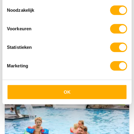
Overijssel
Toestemmingsselectie
Noodzakelijk
Voorkeuren
Statistieken
De Kleine Wolf
Verwarmd binnen- en buitenbad
Marketing
Indoor speeltuin
Jacuzzi
OK
Heemserveen
Overijssel