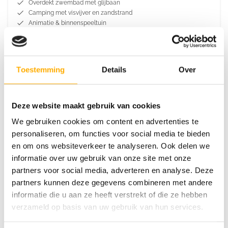
Overdekt zwembad met glijbaan
Camping met visvijver en zandstrand
Animatie & binnenspeeltuin
Raalte
Overijssel
Toestemming
Details
Over
Deze website maakt gebruik van cookies
We gebruiken cookies om content en advertenties te
personaliseren, om functies voor social media te bieden
en om ons websiteverkeer te analyseren. Ook delen we
Camping Krieghuusbelten
informatie over uw gebruik van onze site met onze
Bosrijke omgeving
partners voor social media, adverteren en analyse. Deze
Kindvriendelijke camping
partners kunnen deze gegevens combineren met andere
Vis- en roeivijver
informatie die u aan ze heeft verstrekt of die ze hebben
verzameld op basis van uw gebruik van hun services.
Ommen